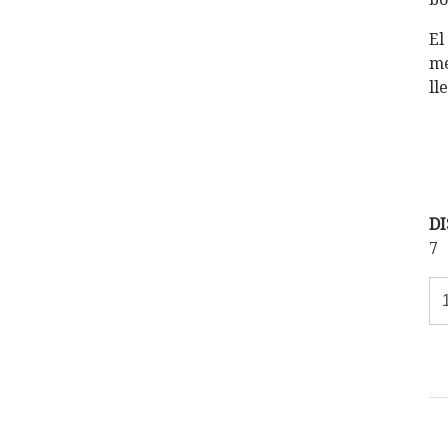
El
me
ll
DI
7