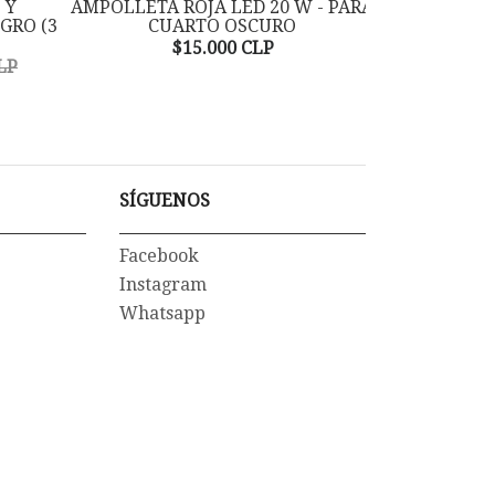
 Y
AMPOLLETA ROJA LED 20 W - PARA
REVELADO
GRO (3
CUARTO OSCURO
JAMARC
$15.000 CLP
$
LP
SÍGUENOS
Facebook
Instagram
Whatsapp