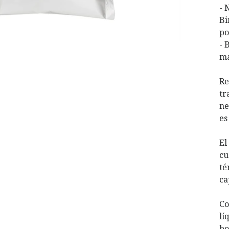
- 
Bi
po
- 
ma
Re
tr
ne
es
El
cu
té
ca
Co
lí
bo