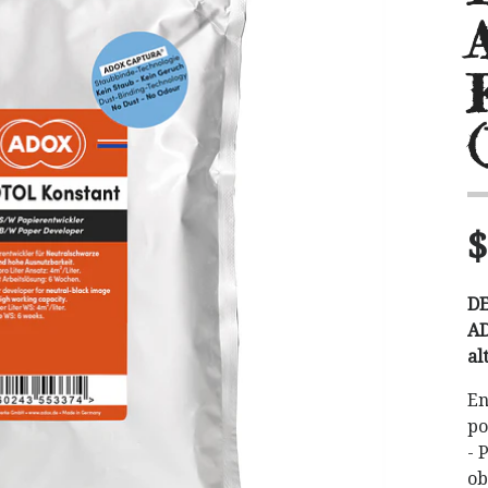
$
D
AD
al
En
po
- 
ob