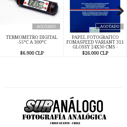
Next
AGOTADO
AGOTADO
TERMOMETRO DIGITAL
PAPEL FOTOGRAFICO
-55ºC A 300ºC
FOMASPEED VARIANT 311
GLOSSY 24X30 CMS -
PACK...
$6.900 CLP
$26.000 CLP