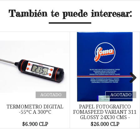
También te puede interesar:
Next
AGOTADO
AGOTADO
TERMOMETRO DIGITAL
PAPEL FOTOGRAFICO
-55ºC A 300ºC
FOMASPEED VARIANT 311
GLOSSY 24X30 CMS -
PACK...
$6.900 CLP
$26.000 CLP