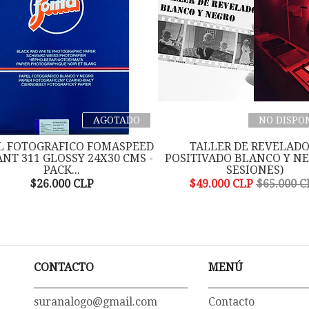
AGOTADO
NO DISPO
L FOTOGRAFICO FOMASPEED
TALLER DE REVELADO
ANT 311 GLOSSY 24X30 CMS -
POSITIVADO BLANCO Y NE
PACK...
SESIONES)
$26.000 CLP
$49.000 CLP
$65.000 C
CONTACTO
MENÚ
suranalogo@gmail.com
Contacto