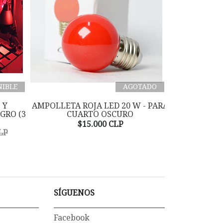
NIBLE
AGOTADO
 Y
AMPOLLETA ROJA LED 20 W - PARA
REVELADO
GRO (3
CUARTO OSCURO
JAMARC
$15.000 CLP
$
LP
SÍGUENOS
Facebook