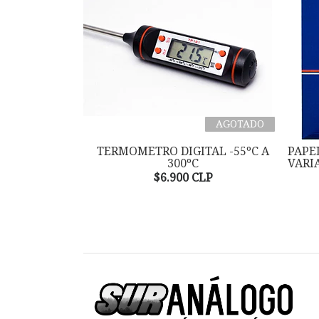
AGOTADO
TERMOMETRO DIGITAL -55ºC A
PAPE
300ºC
VARI
$6.900 CLP