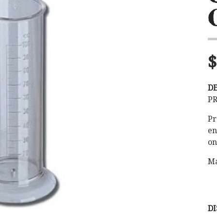
$
D
PR
Pr
en
on
Ma
DI