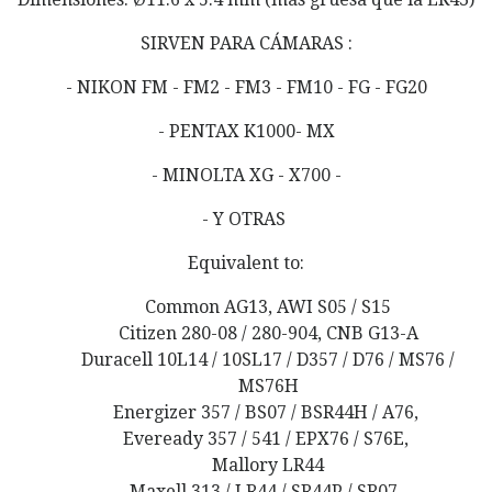
SIRVEN PARA CÁMARAS :
- NIKON FM - FM2 - FM3 - FM10 - FG - FG20
- PENTAX K1000- MX
- MINOLTA XG - X700 -
- Y OTRAS
Equivalent to:
Common AG13, AWI S05 / S15
Citizen 280-08 / 280-904, CNB G13-A
Duracell 10L14 / 10SL17 / D357 / D76 / MS76 /
MS76H
Energizer 357 / BS07 / BSR44H / A76,
Eveready 357 / 541 / EPX76 / S76E,
Mallory LR44
Maxell 313 / LR44 / SR44P / SR07,