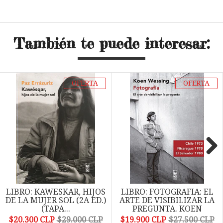
También te puede interesar:
OFERTA
OFERTA
Next
LIBRO: KAWESKAR, HIJOS
LIBRO: FOTOGRAFIA: EL
DE LA MUJER SOL (2A ED.)
ARTE DE VISIBILIZAR LA
(TAPA...
PREGUNTA. KOEN
WESSING...
$20.300 CLP
$29.000 CLP
$19.900 CLP
$27.500 CLP