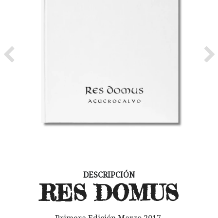
Previous
Ne
DESCRIPCIÓN
RES DOMUS