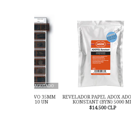
AGOTADO
ATIVO 35MM
REVELADOR PAPEL ADOX ADOTOL-
ACK 10 UN
KONSTANT (BYN) 5000 ML
CLP
$14.500 CLP