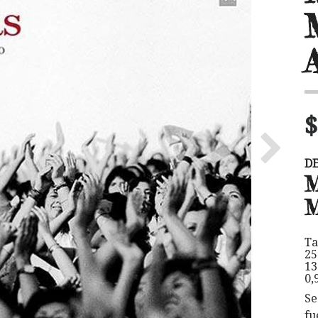
$
Next
D
Ta
25
13
0,
Se
fu