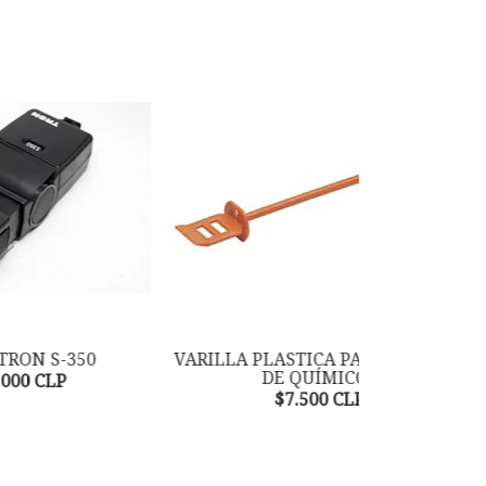
VARILLA PLASTICA PARA AGITADO
VARILLA PL
DE QUÍMICOS
DE QUÍMI
$7.500 CLP
$