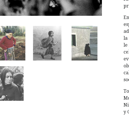
pr
En
es
ad
la
le
ce
ev
ob
ca
so
To
Mo
Ni
y 