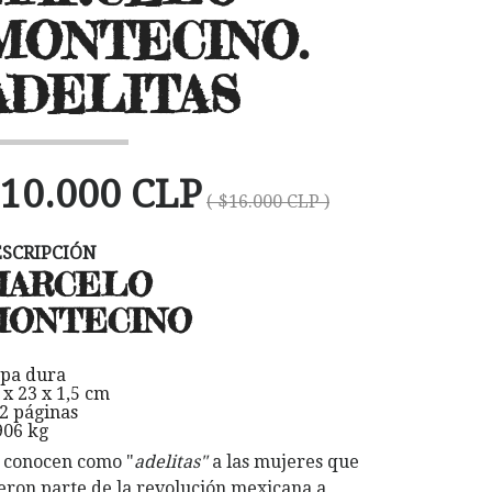
MONTECINO.
ADELITAS
10.000 CLP
( $16.000 CLP )
ESCRIPCIÓN
MARCELO
MONTECINO
pa dura
 x 23 x 1,5 cm
2 páginas
906 kg
 conocen como "
adelitas"
a las mujeres que
eron parte de la revolución mexicana a