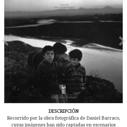
Previous
Ne
DESCRIPCIÓN
Recorrido por la obra fotográfica de Daniel Barraco,
cuyas imágenes han sido captadas en escenarios