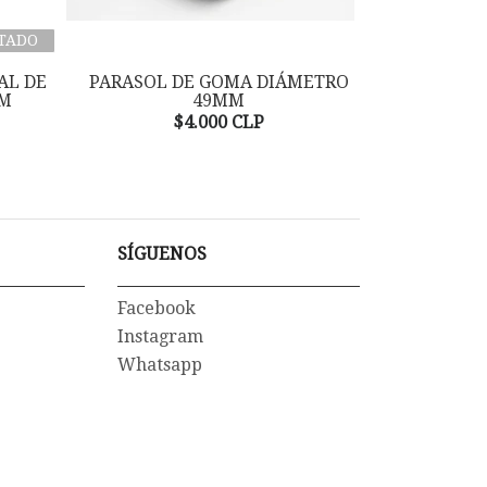
TADO
AL DE
PARASOL DE GOMA DIÁMETRO
PARASOL GO
MM
49MM
$
$4.000 CLP
SÍGUENOS
Facebook
Instagram
Whatsapp