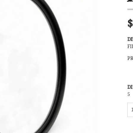
$
D
FI
P
DI
5