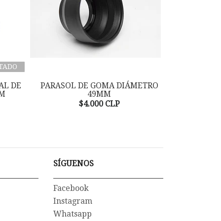
TADO
AL DE
PARASOL DE GOMA DIÁMETRO
PARASOL GO
MM
49MM
$
$4.000 CLP
SÍGUENOS
Facebook
Instagram
Whatsapp