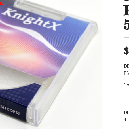
$
D
E
CA
DI
4