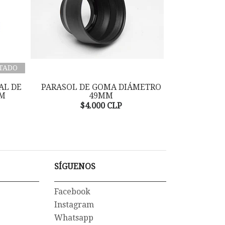
TADO
AL DE
PARASOL DE GOMA DIÁMETRO
PARASOL GO
MM
49MM
$
$4.000 CLP
SÍGUENOS
Facebook
Instagram
Whatsapp