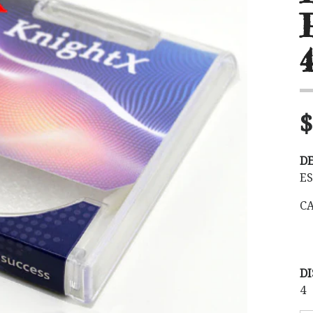
$
D
E
CA
DI
4