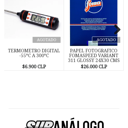
AGOTADO
AGOTADO
Next
TERMOMETRO DIGITAL
PAPEL FOTOGRAFICO
-55ºC A 300ºC
FOMASPEED VARIANT
311 GLOSSY 24X30 CMS
- PACK...
$6.900 CLP
$26.000 CLP